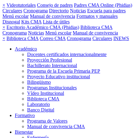
×
Videotutoriales
Consejo de padres
Padres CMA Online (Phidias)
Circulares
Cronograma
Directorio
Noticias
Escuela para padres
Menú escolar
Manual de convivencia
Formatos y manuales
Disnogal
Kits CMA
Lista de útiles
×
Escritorio Académico CMA (Phidias)
Biblioteca CMA
Cronograma
Noticias
Menú escolar
Manual de convivencia
×
Biblioteca CMA
Correo CMA
Cronograma
Circulares
INEWS
Académico
Docentes certificados internacionalmente
Proyección Profesional
Bachillerato Internacional
Programa de la Escuela Primaria PEP
Proyecto Educativo institucional
Bilingüismo
Programas Institucionales
Vídeo Institucional
Biblioteca CMA
Laboratorio
Banco Digital
Formativo
Programa de Valores
Manual de convivencia CMA
Bienestar
Enfermería