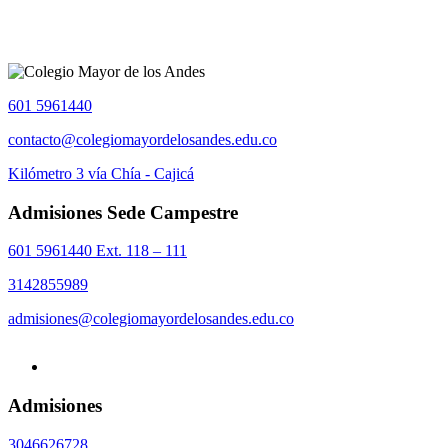
601 5961440
contacto@colegiomayordelosandes.edu.co
Kilómetro 3 vía Chía - Cajicá
Admisiones Sede Campestre
601 5961440 Ext. 118 – 111
3142855989
admisiones@colegiomayordelosandes.edu.co
Admisiones
3046626728