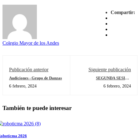
Compartir:
Colegio Mayor de los Andes
Publicación anterior
Siguiente publicación
Audiciones - Grupo de Danzas
SEGUNDA SESIÓN
PROGRAMA AFECTIVIDAD
6 febrero, 2024
6 febrero, 2024
Y SEXUALIDAD, "UN TEMA
QUE SE DEBE DIALOGAR"
También te puede interesar
oboticma 2026