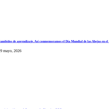
umbidos de aprendizaje. Así conmemoramos el Día Mundial de las Abejas en el
29 mayo, 2026