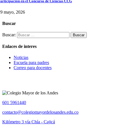
articipación en el Concurso de Ciencias CCG
29 mayo, 2026
Buscar
Buscar:
Enlaces de interes
Noticias
Escuela para padres
Correo para docentes
601 5961440
contacto@colegiomayordelosandes.edu.co
Kilómetro 3 vía Chía - Cajicá