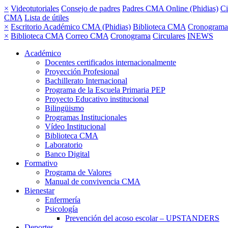
×
Videotutoriales
Consejo de padres
Padres CMA Online (Phidias)
Ci
CMA
Lista de útiles
×
Escritorio Académico CMA (Phidias)
Biblioteca CMA
Cronograma
×
Biblioteca CMA
Correo CMA
Cronograma
Circulares
INEWS
Académico
Docentes certificados internacionalmente
Proyección Profesional
Bachillerato Internacional
Programa de la Escuela Primaria PEP
Proyecto Educativo institucional
Bilingüismo
Programas Institucionales
Vídeo Institucional
Biblioteca CMA
Laboratorio
Banco Digital
Formativo
Programa de Valores
Manual de convivencia CMA
Bienestar
Enfermería
Psicología
Prevención del acoso escolar – UPSTANDERS
Deportes