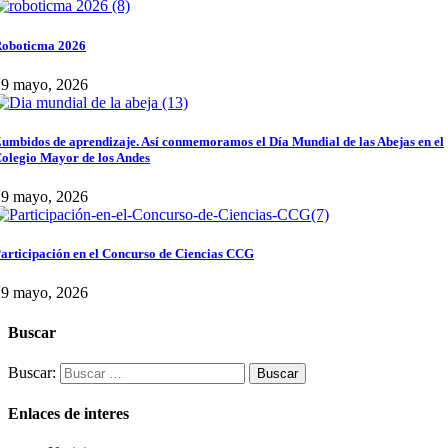
oboticma 2026
29 mayo, 2026
umbidos de aprendizaje. Así conmemoramos el Día Mundial de las Abejas en el
olegio Mayor de los Andes
29 mayo, 2026
articipación en el Concurso de Ciencias CCG
29 mayo, 2026
Buscar
Buscar:
Enlaces de interes