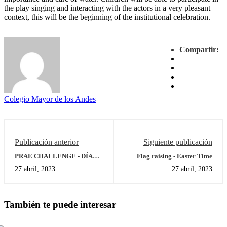
the play singing and interacting with the actors in a very pleasant
context, this will be the beginning of the institutional celebration.
Compartir:
Colegio Mayor de los Andes
Publicación anterior
Siguiente publicación
PRAE CHALLENGE - DÍA
Flag raising - Easter Time
DEL AGUA -
27 abril, 2023
27 abril, 2023
BACHILLERATO PRAE
CHALLENGE - WATER DAY
- HIGH SCHOOL
También te puede interesar