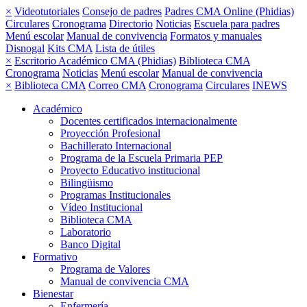
×
Videotutoriales
Consejo de padres
Padres CMA Online (Phidias)
Circulares
Cronograma
Directorio
Noticias
Escuela para padres
Menú escolar
Manual de convivencia
Formatos y manuales
Disnogal
Kits CMA
Lista de útiles
×
Escritorio Académico CMA (Phidias)
Biblioteca CMA
Cronograma
Noticias
Menú escolar
Manual de convivencia
×
Biblioteca CMA
Correo CMA
Cronograma
Circulares
INEWS
Académico
Docentes certificados internacionalmente
Proyección Profesional
Bachillerato Internacional
Programa de la Escuela Primaria PEP
Proyecto Educativo institucional
Bilingüismo
Programas Institucionales
Vídeo Institucional
Biblioteca CMA
Laboratorio
Banco Digital
Formativo
Programa de Valores
Manual de convivencia CMA
Bienestar
Enfermería