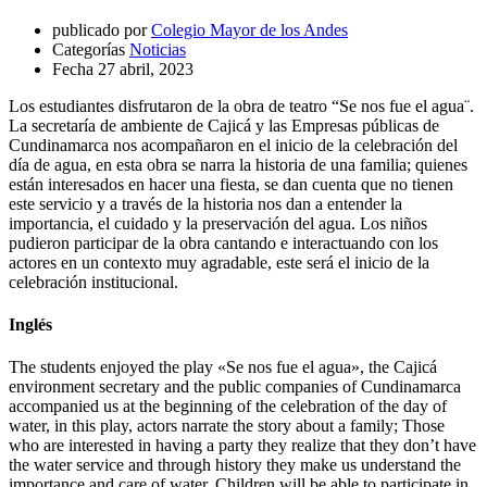
publicado por
Colegio Mayor de los Andes
Categorías
Noticias
Fecha
27 abril, 2023
Los estudiantes disfrutaron de la obra de teatro “Se nos fue el agua¨.
La secretaría de ambiente de Cajicá y las Empresas públicas de
Cundinamarca nos acompañaron en el inicio de la celebración del
día de agua, en esta obra se narra la historia de una familia; quienes
están interesados en hacer una fiesta, se dan cuenta que no tienen
este servicio y a través de la historia nos dan a entender la
importancia, el cuidado y la preservación del agua. Los niños
pudieron participar de la obra cantando e interactuando con los
actores en un contexto muy agradable, este será el inicio de la
celebración institucional.
Inglés
The students enjoyed the play «Se nos fue el agua», the Cajicá
environment secretary and the public companies of Cundinamarca
accompanied us at the beginning of the celebration of the day of
water, in this play, actors narrate the story about a family; Those
who are interested in having a party they realize that they don’t have
the water service and through history they make us understand the
importance and care of water. Children will be able to participate in