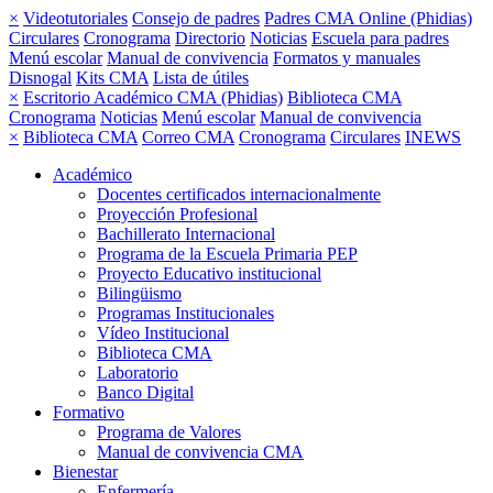
×
Videotutoriales
Consejo de padres
Padres CMA Online (Phidias)
Circulares
Cronograma
Directorio
Noticias
Escuela para padres
Menú escolar
Manual de convivencia
Formatos y manuales
Disnogal
Kits CMA
Lista de útiles
×
Escritorio Académico CMA (Phidias)
Biblioteca CMA
Cronograma
Noticias
Menú escolar
Manual de convivencia
×
Biblioteca CMA
Correo CMA
Cronograma
Circulares
INEWS
Académico
Docentes certificados internacionalmente
Proyección Profesional
Bachillerato Internacional
Programa de la Escuela Primaria PEP
Proyecto Educativo institucional
Bilingüismo
Programas Institucionales
Vídeo Institucional
Biblioteca CMA
Laboratorio
Banco Digital
Formativo
Programa de Valores
Manual de convivencia CMA
Bienestar
Enfermería