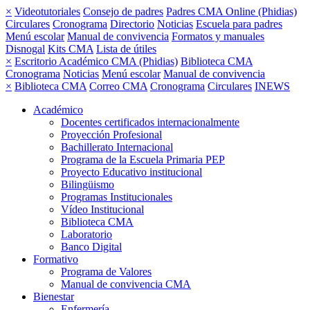
×
Videotutoriales
Consejo de padres
Padres CMA Online (Phidias)
Circulares
Cronograma
Directorio
Noticias
Escuela para padres
Menú escolar
Manual de convivencia
Formatos y manuales
Disnogal
Kits CMA
Lista de útiles
×
Escritorio Académico CMA (Phidias)
Biblioteca CMA
Cronograma
Noticias
Menú escolar
Manual de convivencia
×
Biblioteca CMA
Correo CMA
Cronograma
Circulares
INEWS
Académico
Docentes certificados internacionalmente
Proyección Profesional
Bachillerato Internacional
Programa de la Escuela Primaria PEP
Proyecto Educativo institucional
Bilingüismo
Programas Institucionales
Vídeo Institucional
Biblioteca CMA
Laboratorio
Banco Digital
Formativo
Programa de Valores
Manual de convivencia CMA
Bienestar
Enfermería