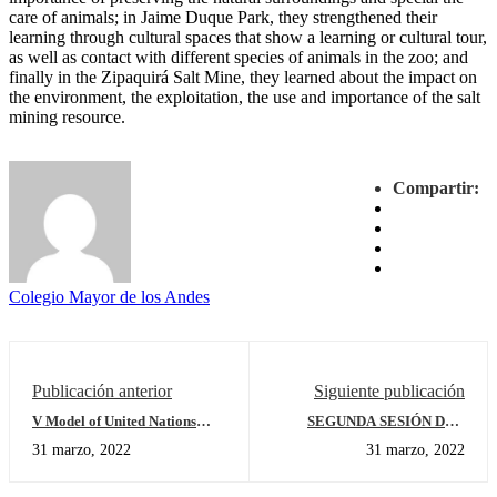
care of animals; in Jaime Duque Park, they strengthened their
learning through cultural spaces that show a learning or cultural tour,
as well as contact with different species of animals in the zoo; and
finally in the Zipaquirá Salt Mine, they learned about the impact on
the environment, the exploitation, the use and importance of the salt
mining resource.
Compartir:
Colegio Mayor de los Andes
Publicación anterior
Siguiente publicación
V Model of United Nations
SEGUNDA SESIÓN DEL
Primary school
PROGRAMA DE
31 marzo, 2022
31 marzo, 2022
PREVENCIÓN AL ACOSO
ESCOLAR