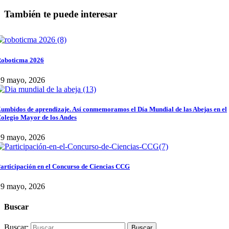
También te puede interesar
oboticma 2026
29 mayo, 2026
umbidos de aprendizaje. Así conmemoramos el Día Mundial de las Abejas en el
olegio Mayor de los Andes
29 mayo, 2026
articipación en el Concurso de Ciencias CCG
29 mayo, 2026
Buscar
Buscar: