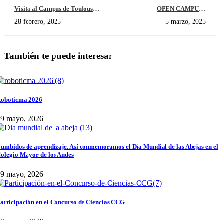
Visita al Campus de Toulouse
OPEN CAMPUS -
y Barcelona - TBS Education
“HISTORIAS QUE
28 febrero, 2025
5 marzo, 2025
TRANSFORMAN”
También te puede interesar
oboticma 2026
29 mayo, 2026
umbidos de aprendizaje. Así conmemoramos el Día Mundial de las Abejas en el
olegio Mayor de los Andes
29 mayo, 2026
articipación en el Concurso de Ciencias CCG