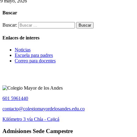
29 mayo, 2026
Buscar
Buscar:
Enlaces de interes
Noticias
Escuela para padres
Correo para docentes
601 5961440
contacto@colegiomayordelosandes.edu.co
Kilómetro 3 vía Chía - Cajicá
Admisiones Sede Campestre