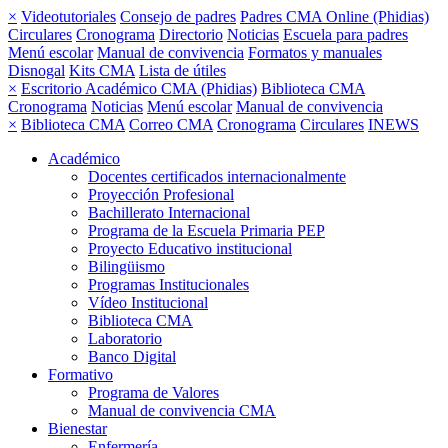
×
Videotutoriales
Consejo de padres
Padres CMA Online (Phidias)
Circulares
Cronograma
Directorio
Noticias
Escuela para padres
Menú escolar
Manual de convivencia
Formatos y manuales
Disnogal
Kits CMA
Lista de útiles
×
Escritorio Académico CMA (Phidias)
Biblioteca CMA
Cronograma
Noticias
Menú escolar
Manual de convivencia
×
Biblioteca CMA
Correo CMA
Cronograma
Circulares
INEWS
Académico
Docentes certificados internacionalmente
Proyección Profesional
Bachillerato Internacional
Programa de la Escuela Primaria PEP
Proyecto Educativo institucional
Bilingüismo
Programas Institucionales
Vídeo Institucional
Biblioteca CMA
Laboratorio
Banco Digital
Formativo
Programa de Valores
Manual de convivencia CMA
Bienestar
Enfermería