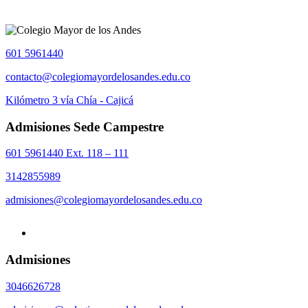
601 5961440
contacto@colegiomayordelosandes.edu.co
Kilómetro 3 vía Chía - Cajicá
Admisiones Sede Campestre
601 5961440 Ext. 118 – 111
3142855989
admisiones@colegiomayordelosandes.edu.co
Admisiones
3046626728