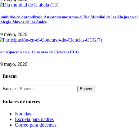
umbidos de aprendizaje. Así conmemoramos el Día Mundial de las Abejas en el
olegio Mayor de los Andes
29 mayo, 2026
articipación en el Concurso de Ciencias CCG
29 mayo, 2026
Buscar
Buscar:
Enlaces de interes
Noticias
Escuela para padres
Correo para docentes