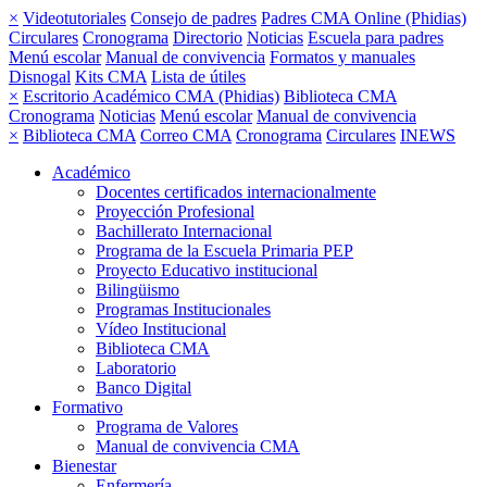
×
Videotutoriales
Consejo de padres
Padres CMA Online (Phidias)
Circulares
Cronograma
Directorio
Noticias
Escuela para padres
Menú escolar
Manual de convivencia
Formatos y manuales
Disnogal
Kits CMA
Lista de útiles
×
Escritorio Académico CMA (Phidias)
Biblioteca CMA
Cronograma
Noticias
Menú escolar
Manual de convivencia
×
Biblioteca CMA
Correo CMA
Cronograma
Circulares
INEWS
Académico
Docentes certificados internacionalmente
Proyección Profesional
Bachillerato Internacional
Programa de la Escuela Primaria PEP
Proyecto Educativo institucional
Bilingüismo
Programas Institucionales
Vídeo Institucional
Biblioteca CMA
Laboratorio
Banco Digital
Formativo
Programa de Valores
Manual de convivencia CMA
Bienestar
Enfermería