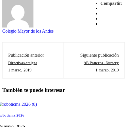
Compartir:
Colegio Mayor de los Andes
Publicación anterior
Siguiente publicación
Directivos amigos
AB Patterns - Nursery
1 marzo, 2019
1 marzo, 2019
También te puede interesar
oboticma 2026
29 mayo, 2026