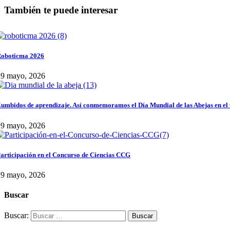
También te puede interesar
oboticma 2026
29 mayo, 2026
umbidos de aprendizaje. Así conmemoramos el Día Mundial de las Abejas en el
29 mayo, 2026
articipación en el Concurso de Ciencias CCG
29 mayo, 2026
Buscar
Buscar: