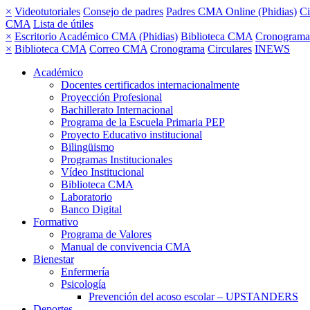
×
Videotutoriales
Consejo de padres
Padres CMA Online (Phidias)
Ci
CMA
Lista de útiles
×
Escritorio Académico CMA (Phidias)
Biblioteca CMA
Cronograma
×
Biblioteca CMA
Correo CMA
Cronograma
Circulares
INEWS
Académico
Docentes certificados internacionalmente
Proyección Profesional
Bachillerato Internacional
Programa de la Escuela Primaria PEP
Proyecto Educativo institucional
Bilingüismo
Programas Institucionales
Vídeo Institucional
Biblioteca CMA
Laboratorio
Banco Digital
Formativo
Programa de Valores
Manual de convivencia CMA
Bienestar
Enfermería
Psicología
Prevención del acoso escolar – UPSTANDERS
Deportes