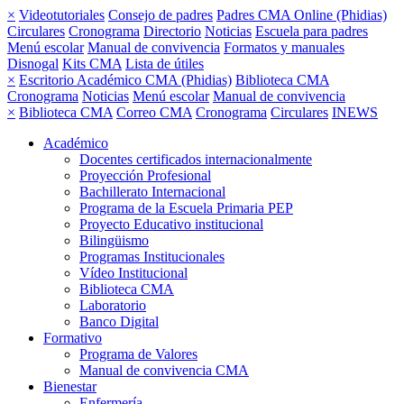
×
Videotutoriales
Consejo de padres
Padres CMA Online (Phidias)
Circulares
Cronograma
Directorio
Noticias
Escuela para padres
Menú escolar
Manual de convivencia
Formatos y manuales
Disnogal
Kits CMA
Lista de útiles
×
Escritorio Académico CMA (Phidias)
Biblioteca CMA
Cronograma
Noticias
Menú escolar
Manual de convivencia
×
Biblioteca CMA
Correo CMA
Cronograma
Circulares
INEWS
Académico
Docentes certificados internacionalmente
Proyección Profesional
Bachillerato Internacional
Programa de la Escuela Primaria PEP
Proyecto Educativo institucional
Bilingüismo
Programas Institucionales
Vídeo Institucional
Biblioteca CMA
Laboratorio
Banco Digital
Formativo
Programa de Valores
Manual de convivencia CMA
Bienestar
Enfermería