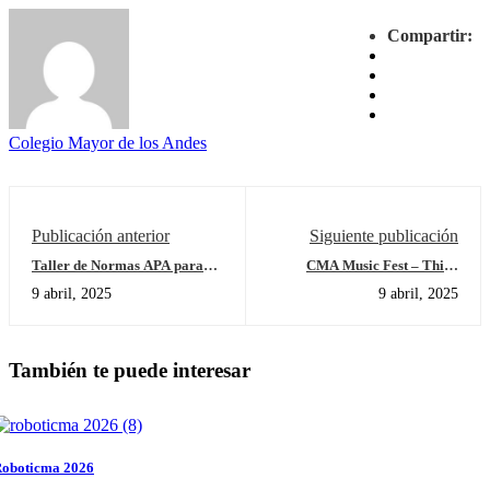
Compartir:
Colegio Mayor de los Andes
Publicación anterior
Siguiente publicación
Taller de Normas APA para
CMA Music Fest – Third
Estudiantes de grado décimo
Edition
9 abril, 2025
9 abril, 2025
También te puede interesar
oboticma 2026