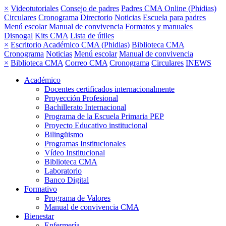
×
Videotutoriales
Consejo de padres
Padres CMA Online (Phidias)
Circulares
Cronograma
Directorio
Noticias
Escuela para padres
Menú escolar
Manual de convivencia
Formatos y manuales
Disnogal
Kits CMA
Lista de útiles
×
Escritorio Académico CMA (Phidias)
Biblioteca CMA
Cronograma
Noticias
Menú escolar
Manual de convivencia
×
Biblioteca CMA
Correo CMA
Cronograma
Circulares
INEWS
Académico
Docentes certificados internacionalmente
Proyección Profesional
Bachillerato Internacional
Programa de la Escuela Primaria PEP
Proyecto Educativo institucional
Bilingüismo
Programas Institucionales
Vídeo Institucional
Biblioteca CMA
Laboratorio
Banco Digital
Formativo
Programa de Valores
Manual de convivencia CMA
Bienestar
Enfermería