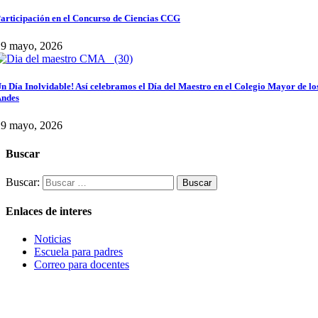
articipación en el Concurso de Ciencias CCG
29 mayo, 2026
n Día Inolvidable! Así celebramos el Día del Maestro en el Colegio Mayor de lo
ndes
29 mayo, 2026
Buscar
Buscar:
Enlaces de interes
Noticias
Escuela para padres
Correo para docentes