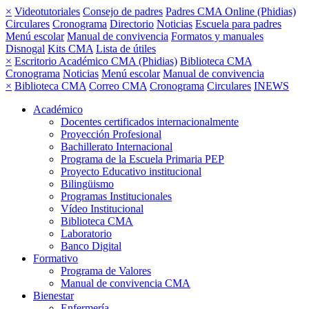
×
Videotutoriales
Consejo de padres
Padres CMA Online (Phidias)
Circulares
Cronograma
Directorio
Noticias
Escuela para padres
Menú escolar
Manual de convivencia
Formatos y manuales
Disnogal
Kits CMA
Lista de útiles
×
Escritorio Académico CMA (Phidias)
Biblioteca CMA
Cronograma
Noticias
Menú escolar
Manual de convivencia
×
Biblioteca CMA
Correo CMA
Cronograma
Circulares
INEWS
Académico
Docentes certificados internacionalmente
Proyección Profesional
Bachillerato Internacional
Programa de la Escuela Primaria PEP
Proyecto Educativo institucional
Bilingüismo
Programas Institucionales
Vídeo Institucional
Biblioteca CMA
Laboratorio
Banco Digital
Formativo
Programa de Valores
Manual de convivencia CMA
Bienestar
Enfermería