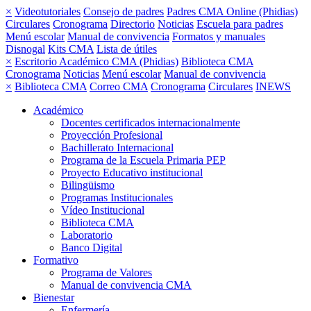
×
Videotutoriales
Consejo de padres
Padres CMA Online (Phidias)
Circulares
Cronograma
Directorio
Noticias
Escuela para padres
Menú escolar
Manual de convivencia
Formatos y manuales
Disnogal
Kits CMA
Lista de útiles
×
Escritorio Académico CMA (Phidias)
Biblioteca CMA
Cronograma
Noticias
Menú escolar
Manual de convivencia
×
Biblioteca CMA
Correo CMA
Cronograma
Circulares
INEWS
Académico
Docentes certificados internacionalmente
Proyección Profesional
Bachillerato Internacional
Programa de la Escuela Primaria PEP
Proyecto Educativo institucional
Bilingüismo
Programas Institucionales
Vídeo Institucional
Biblioteca CMA
Laboratorio
Banco Digital
Formativo
Programa de Valores
Manual de convivencia CMA
Bienestar
Enfermería