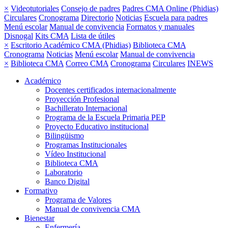
×
Videotutoriales
Consejo de padres
Padres CMA Online (Phidias)
Circulares
Cronograma
Directorio
Noticias
Escuela para padres
Menú escolar
Manual de convivencia
Formatos y manuales
Disnogal
Kits CMA
Lista de útiles
×
Escritorio Académico CMA (Phidias)
Biblioteca CMA
Cronograma
Noticias
Menú escolar
Manual de convivencia
×
Biblioteca CMA
Correo CMA
Cronograma
Circulares
INEWS
Académico
Docentes certificados internacionalmente
Proyección Profesional
Bachillerato Internacional
Programa de la Escuela Primaria PEP
Proyecto Educativo institucional
Bilingüismo
Programas Institucionales
Vídeo Institucional
Biblioteca CMA
Laboratorio
Banco Digital
Formativo
Programa de Valores
Manual de convivencia CMA
Bienestar
Enfermería