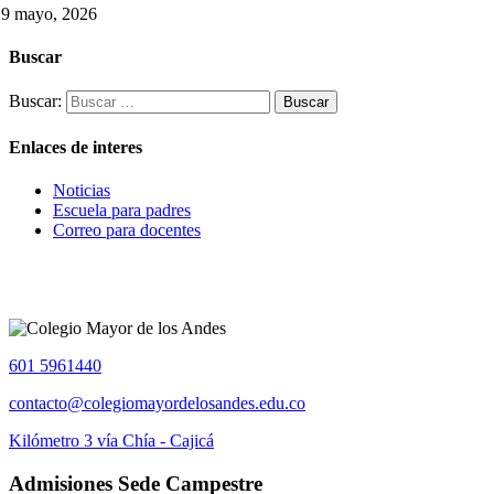
29 mayo, 2026
Buscar
Buscar:
Enlaces de interes
Noticias
Escuela para padres
Correo para docentes
601 5961440
contacto@colegiomayordelosandes.edu.co
Kilómetro 3 vía Chía - Cajicá
Admisiones Sede Campestre