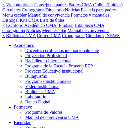
×
Videotutoriales
Consejo de padres
Padres CMA Online (Phidias)
Circulares
Cronograma
Directorio
Noticias
Escuela para padres
Menú escolar
Manual de convivencia
Formatos y manuales
Disnogal
Kits CMA
Lista de útiles
×
Escritorio Académico CMA (Phidias)
Biblioteca CMA
Cronograma
Noticias
Menú escolar
Manual de convivencia
×
Biblioteca CMA
Correo CMA
Cronograma
Circulares
INEWS
Académico
Docentes certificados internacionalmente
Proyección Profesional
Bachillerato Internacional
Programa de la Escuela Primaria PEP
Proyecto Educativo institucional
Bilingüismo
Programas Institucionales
Vídeo Institucional
Biblioteca CMA
Laboratorio
Banco Digital
Formativo
Programa de Valores
Manual de convivencia CMA
Bienestar
Enfermería