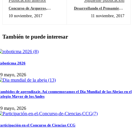
Publicación anterior
Siguiente publicación
Concurso de Arqueros,
Desarrollando el Pensamiento
Estudiante destacado Tomas
Cientifico
10 noviembre, 2017
11 noviembre, 2017
Hernandez
También te puede interesar
oboticma 2026
29 mayo, 2026
umbidos de aprendizaje. Así conmemoramos el Día Mundial de las Abejas en el
olegio Mayor de los Andes
29 mayo, 2026
articipación en el Concurso de Ciencias CCG