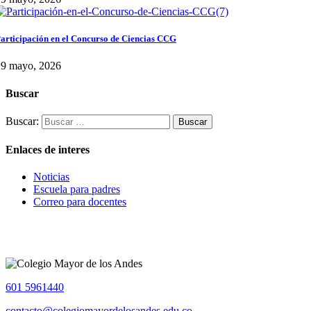
articipación en el Concurso de Ciencias CCG
29 mayo, 2026
Buscar
Buscar:
Enlaces de interes
Noticias
Escuela para padres
Correo para docentes
601 5961440
contacto@colegiomayordelosandes.edu.co