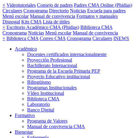
×
Videotutoriales
Consejo de padres
Padres CMA Online (Phidias)
Circulares
Cronograma
Directorio
Noticias
Escuela para padres
Menú escolar
Manual de convivencia
Formatos y manuales
Disnogal
Kits CMA
Lista de útiles
×
Escritorio Académico CMA (Phidias)
Biblioteca CMA
Cronograma
Noticias
Menú escolar
Manual de convivencia
×
Biblioteca CMA
Correo CMA
Cronograma
Circulares
INEWS
Académico
Docentes certificados internacionalmente
Proyección Profesional
Bachillerato Internacional
Programa de la Escuela Primaria PEP
Proyecto Educativo institucional
Bilingüismo
Programas Institucionales
Vídeo Institucional
Biblioteca CMA
Laboratorio
Banco Digital
Formativo
Programa de Valores
Manual de convivencia CMA
Bienestar
Enfermería