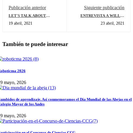
Publicación anterior
Siguiente publicación
LET'S TALK ABOUT
ENTREVISTA A WILLIE
POLLUTION
McCRAY COAH
19 abril, 2021
23 abril, 2021
INTERNACIONAL DE
BALONCESTO
También te puede interesar
oboticma 2026
29 mayo, 2026
umbidos de aprendizaje. Así conmemoramos el Día Mundial de las Abejas en el
olegio Mayor de los Andes
29 mayo, 2026
articipación en el Concurso de Ciencias CCG