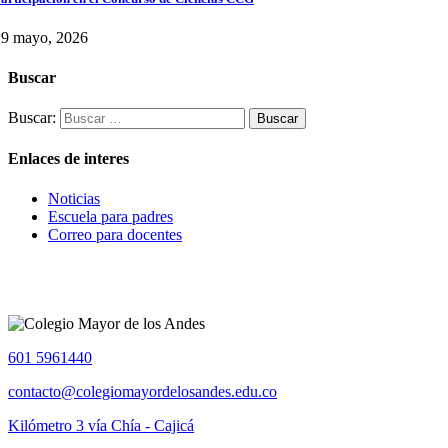
29 mayo, 2026
Buscar
Buscar:
Enlaces de interes
Noticias
Escuela para padres
Correo para docentes
601 5961440
contacto@colegiomayordelosandes.edu.co
Kilómetro 3 vía Chía - Cajicá