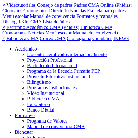
×
Videotutoriales
Consejo de padres
Padres CMA Online (Phidias)
Circulares
Cronograma
Directorio
Noticias
Escuela para padres
Menú escolar
Manual de convivencia
Formatos y manuales
Disnogal
Kits CMA
Lista de útiles
×
Escritorio Académico CMA (Phidias)
Biblioteca CMA
Cronograma
Noticias
Menú escolar
Manual de convivencia
×
Biblioteca CMA
Correo CMA
Cronograma
Circulares
INEWS
Académico
Docentes certificados internacionalmente
Proyección Profesional
Bachillerato Internacional
Programa de la Escuela Primaria PEP
Proyecto Educativo institucional
Bilingüismo
Programas Institucionales
Vídeo Institucional
Biblioteca CMA
Laboratorio
Banco Digital
Formativo
Programa de Valores
Manual de convivencia CMA
Bienestar
Enfermería