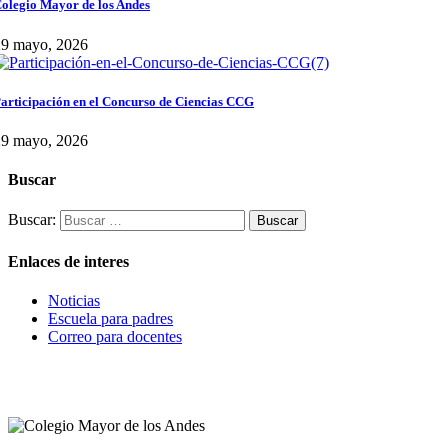
olegio Mayor de los Andes
29 mayo, 2026
articipación en el Concurso de Ciencias CCG
29 mayo, 2026
Buscar
Buscar:
Enlaces de interes
Noticias
Escuela para padres
Correo para docentes