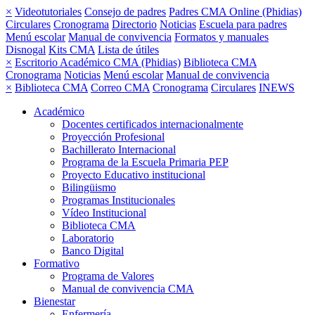
×
Videotutoriales
Consejo de padres
Padres CMA Online (Phidias)
Circulares
Cronograma
Directorio
Noticias
Escuela para padres
Menú escolar
Manual de convivencia
Formatos y manuales
Disnogal
Kits CMA
Lista de útiles
×
Escritorio Académico CMA (Phidias)
Biblioteca CMA
Cronograma
Noticias
Menú escolar
Manual de convivencia
×
Biblioteca CMA
Correo CMA
Cronograma
Circulares
INEWS
Académico
Docentes certificados internacionalmente
Proyección Profesional
Bachillerato Internacional
Programa de la Escuela Primaria PEP
Proyecto Educativo institucional
Bilingüismo
Programas Institucionales
Vídeo Institucional
Biblioteca CMA
Laboratorio
Banco Digital
Formativo
Programa de Valores
Manual de convivencia CMA
Bienestar
Enfermería