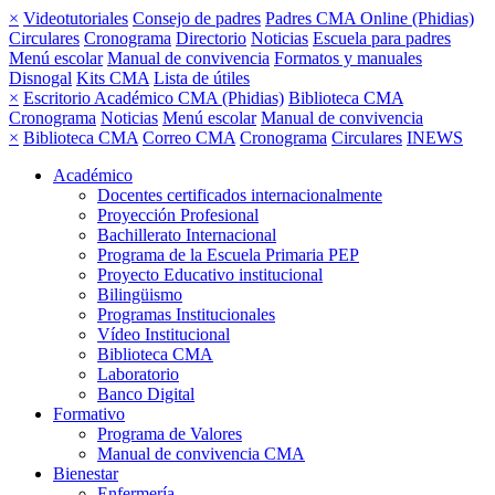
×
Videotutoriales
Consejo de padres
Padres CMA Online (Phidias)
Circulares
Cronograma
Directorio
Noticias
Escuela para padres
Menú escolar
Manual de convivencia
Formatos y manuales
Disnogal
Kits CMA
Lista de útiles
×
Escritorio Académico CMA (Phidias)
Biblioteca CMA
Cronograma
Noticias
Menú escolar
Manual de convivencia
×
Biblioteca CMA
Correo CMA
Cronograma
Circulares
INEWS
Académico
Docentes certificados internacionalmente
Proyección Profesional
Bachillerato Internacional
Programa de la Escuela Primaria PEP
Proyecto Educativo institucional
Bilingüismo
Programas Institucionales
Vídeo Institucional
Biblioteca CMA
Laboratorio
Banco Digital
Formativo
Programa de Valores
Manual de convivencia CMA
Bienestar
Enfermería