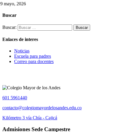
29 mayo, 2026
Buscar
Buscar:
Enlaces de interes
Noticias
Escuela para padres
Correo para docentes
601 5961440
contacto@colegiomayordelosandes.edu.co
Kilómetro 3 vía Chía - Cajicá
Admisiones Sede Campestre