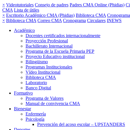
×
Videotutoriales
Consejo de padres
Padres CMA Online (Phidias)
Ci
CMA
Lista de útiles
×
Escritorio Académico CMA (Phidias)
Biblioteca CMA
Cronograma
×
Biblioteca CMA
Correo CMA
Cronograma
Circulares
INEWS
Académico
Docentes certificados internacionalmente
Proyección Profesional
Bachillerato Internacional
Programa de la Escuela Primaria PEP
Proyecto Educativo institucional
Bilingüismo
Programas Institucionales
Vídeo Institucional
Biblioteca CMA
Laboratorio
Banco Digital
Formativo
Programa de Valores
Manual de convivencia CMA
Bienestar
Enfermería
Psicología
Prevención del acoso escolar – UPSTANDERS
Deportes