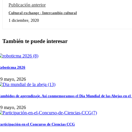
Publicación anterior
Cultural exchange - Intercambio cultural
1 diciembre, 2020
También te puede interesar
oboticma 2026
29 mayo, 2026
umbidos de aprendizaje. Así conmemoramos el Día Mundial de las Abejas en el
29 mayo, 2026
articipación en el Concurso de Ciencias CCG