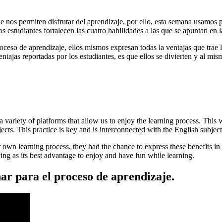
os permiten disfrutar del aprendizaje, por ello, esta semana usamos prog
os estudiantes fortalecen las cuatro habilidades a las que se apuntan en l
oceso de aprendizaje, ellos mismos expresan todas la ventajas que trae l
ntajas reportadas por los estudiantes, es que ellos se divierten y al mi
a variety of platforms that allow us to enjoy the learning process. This
ects. This practice is key and is interconnected with the English subjec
 own learning process, they had the chance to express these benefits in
aving as its best advantage to enjoy and have fun while learning.
ar para el proceso de aprendizaje.