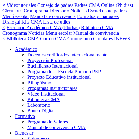
×
Videotutoriales
Consejo de padres
Padres CMA Online (Phidias)
Circulares
Cronograma
Directorio
Noticias
Escuela para padres
Menú escolar
Manual de convivencia
Formatos y manuales
Disnogal
Kits CMA
Lista de útiles
×
Escritorio Académico CMA (Phidias)
Biblioteca CMA
Cronograma
Noticias
Menú escolar
Manual de convivencia
×
Biblioteca CMA
Correo CMA
Cronograma
Circulares
INEWS
Académico
Docentes certificados internacionalmente
Proyección Profesional
Bachillerato Internacional
Programa de la Escuela Primaria PEP
Proyecto Educativo institucional
Bilingüismo
Programas Institucionales
Vídeo Institucional
Biblioteca CMA
Laboratorio
Banco Digital
Formativo
Programa de Valores
Manual de convivencia CMA
Bienestar
Enfermería