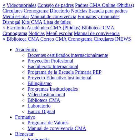
×
Videotutoriales
Consejo de padres
Padres CMA Online (Phidias)
Circulares
Cronograma
Directorio
Noticias
Escuela para padres
Menú escolar
Manual de convivencia
Formatos y manuales
Disnogal
Kits CMA
Lista de útiles
×
Escritorio Académico CMA (Phidias)
Biblioteca CMA
Cronograma
Noticias
Menú escolar
Manual de convivencia
×
Biblioteca CMA
Correo CMA
Cronograma
Circulares
INEWS
Académico
Docentes certificados internacionalmente
Proyección Profesional
Bachillerato Internacional
Programa de la Escuela Primaria PEP
Proyecto Educativo institucional
Bilingüismo
Programas Institucionales
Vídeo Institucional
Biblioteca CMA
Laboratorio
Banco Digital
Formativo
Programa de Valores
Manual de convivencia CMA
Bienestar
Enfermería