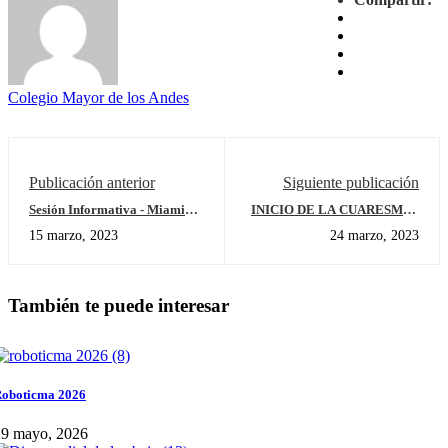
Colegio Mayor de los Andes
Publicación anterior
Siguiente publicación
Sesión Informativa - Miami
INICIO DE LA CUARESMA -
International University of Art
MIÉRCOLES DE CENIZA
15 marzo, 2023
24 marzo, 2023
& Design
También te puede interesar
oboticma 2026
29 mayo, 2026