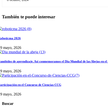
También te puede interesar
oboticma 2026
29 mayo, 2026
umbidos de aprendizaje. Así conmemoramos el Día Mundial de las Abejas en el
29 mayo, 2026
articipación en el Concurso de Ciencias CCG
29 mayo, 2026
Buscar