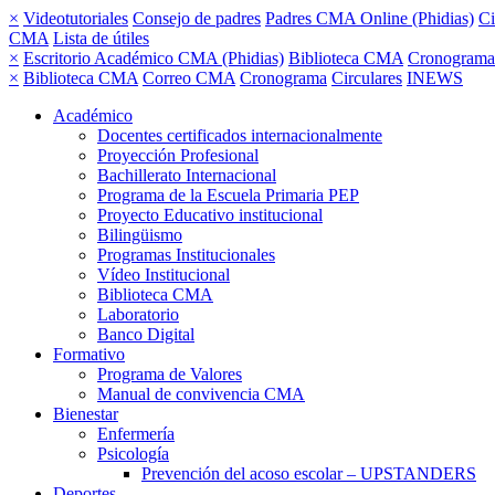
×
Videotutoriales
Consejo de padres
Padres CMA Online (Phidias)
Ci
CMA
Lista de útiles
×
Escritorio Académico CMA (Phidias)
Biblioteca CMA
Cronograma
×
Biblioteca CMA
Correo CMA
Cronograma
Circulares
INEWS
Académico
Docentes certificados internacionalmente
Proyección Profesional
Bachillerato Internacional
Programa de la Escuela Primaria PEP
Proyecto Educativo institucional
Bilingüismo
Programas Institucionales
Vídeo Institucional
Biblioteca CMA
Laboratorio
Banco Digital
Formativo
Programa de Valores
Manual de convivencia CMA
Bienestar
Enfermería
Psicología
Prevención del acoso escolar – UPSTANDERS
Deportes