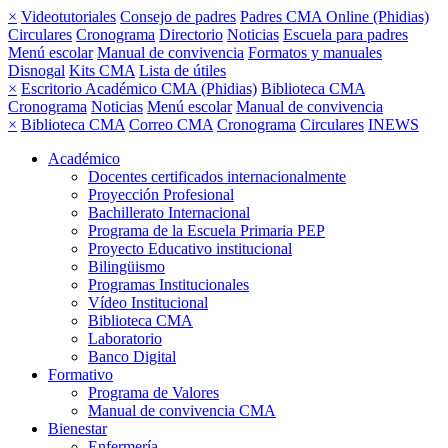
×
Videotutoriales
Consejo de padres
Padres CMA Online (Phidias)
Circulares
Cronograma
Directorio
Noticias
Escuela para padres
Menú escolar
Manual de convivencia
Formatos y manuales
Disnogal
Kits CMA
Lista de útiles
×
Escritorio Académico CMA (Phidias)
Biblioteca CMA
Cronograma
Noticias
Menú escolar
Manual de convivencia
×
Biblioteca CMA
Correo CMA
Cronograma
Circulares
INEWS
Académico
Docentes certificados internacionalmente
Proyección Profesional
Bachillerato Internacional
Programa de la Escuela Primaria PEP
Proyecto Educativo institucional
Bilingüismo
Programas Institucionales
Vídeo Institucional
Biblioteca CMA
Laboratorio
Banco Digital
Formativo
Programa de Valores
Manual de convivencia CMA
Bienestar
Enfermería