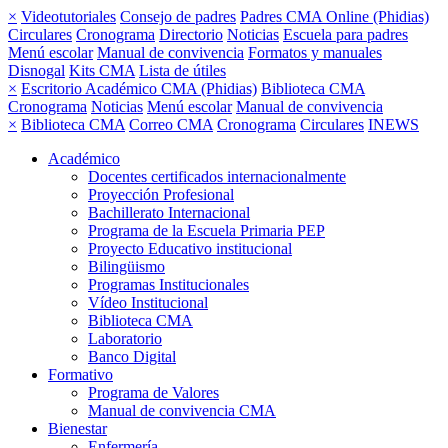
×
Videotutoriales
Consejo de padres
Padres CMA Online (Phidias)
Circulares
Cronograma
Directorio
Noticias
Escuela para padres
Menú escolar
Manual de convivencia
Formatos y manuales
Disnogal
Kits CMA
Lista de útiles
×
Escritorio Académico CMA (Phidias)
Biblioteca CMA
Cronograma
Noticias
Menú escolar
Manual de convivencia
×
Biblioteca CMA
Correo CMA
Cronograma
Circulares
INEWS
Académico
Docentes certificados internacionalmente
Proyección Profesional
Bachillerato Internacional
Programa de la Escuela Primaria PEP
Proyecto Educativo institucional
Bilingüismo
Programas Institucionales
Vídeo Institucional
Biblioteca CMA
Laboratorio
Banco Digital
Formativo
Programa de Valores
Manual de convivencia CMA
Bienestar
Enfermería