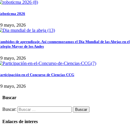
oboticma 2026
29 mayo, 2026
umbidos de aprendizaje. Así conmemoramos el Día Mundial de las Abejas en el
olegio Mayor de los Andes
29 mayo, 2026
articipación en el Concurso de Ciencias CCG
29 mayo, 2026
Buscar
Buscar:
Enlaces de interes