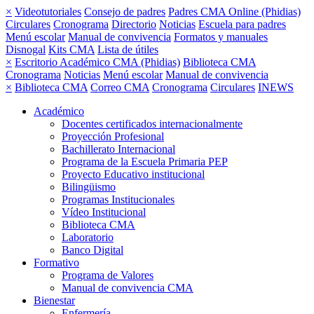
×
Videotutoriales
Consejo de padres
Padres CMA Online (Phidias)
Circulares
Cronograma
Directorio
Noticias
Escuela para padres
Menú escolar
Manual de convivencia
Formatos y manuales
Disnogal
Kits CMA
Lista de útiles
×
Escritorio Académico CMA (Phidias)
Biblioteca CMA
Cronograma
Noticias
Menú escolar
Manual de convivencia
×
Biblioteca CMA
Correo CMA
Cronograma
Circulares
INEWS
Académico
Docentes certificados internacionalmente
Proyección Profesional
Bachillerato Internacional
Programa de la Escuela Primaria PEP
Proyecto Educativo institucional
Bilingüismo
Programas Institucionales
Vídeo Institucional
Biblioteca CMA
Laboratorio
Banco Digital
Formativo
Programa de Valores
Manual de convivencia CMA
Bienestar
Enfermería