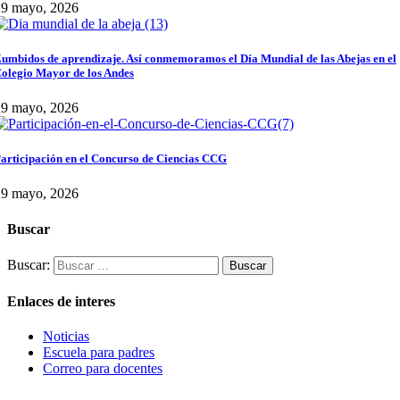
29 mayo, 2026
umbidos de aprendizaje. Así conmemoramos el Día Mundial de las Abejas en el
olegio Mayor de los Andes
29 mayo, 2026
articipación en el Concurso de Ciencias CCG
29 mayo, 2026
Buscar
Buscar:
Enlaces de interes
Noticias
Escuela para padres
Correo para docentes