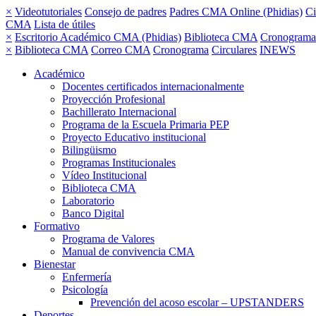
×
Videotutoriales
Consejo de padres
Padres CMA Online (Phidias)
Ci
CMA
Lista de útiles
×
Escritorio Académico CMA (Phidias)
Biblioteca CMA
Cronograma
×
Biblioteca CMA
Correo CMA
Cronograma
Circulares
INEWS
Académico
Docentes certificados internacionalmente
Proyección Profesional
Bachillerato Internacional
Programa de la Escuela Primaria PEP
Proyecto Educativo institucional
Bilingüismo
Programas Institucionales
Vídeo Institucional
Biblioteca CMA
Laboratorio
Banco Digital
Formativo
Programa de Valores
Manual de convivencia CMA
Bienestar
Enfermería
Psicología
Prevención del acoso escolar – UPSTANDERS
Deportes