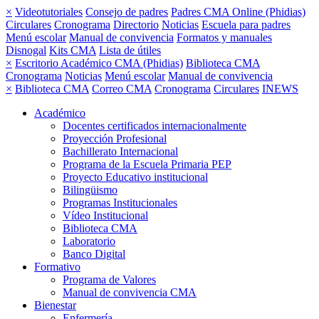
×
Videotutoriales
Consejo de padres
Padres CMA Online (Phidias)
Circulares
Cronograma
Directorio
Noticias
Escuela para padres
Menú escolar
Manual de convivencia
Formatos y manuales
Disnogal
Kits CMA
Lista de útiles
×
Escritorio Académico CMA (Phidias)
Biblioteca CMA
Cronograma
Noticias
Menú escolar
Manual de convivencia
×
Biblioteca CMA
Correo CMA
Cronograma
Circulares
INEWS
Académico
Docentes certificados internacionalmente
Proyección Profesional
Bachillerato Internacional
Programa de la Escuela Primaria PEP
Proyecto Educativo institucional
Bilingüismo
Programas Institucionales
Vídeo Institucional
Biblioteca CMA
Laboratorio
Banco Digital
Formativo
Programa de Valores
Manual de convivencia CMA
Bienestar
Enfermería