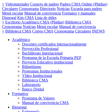
×
Videotutoriales
Consejo de padres
Padres CMA Online (Phidias)
Circulares
Cronograma
Directorio
Noticias
Escuela para padres
Menú escolar
Manual de convivencia
Formatos y manuales
Disnogal
Kits CMA
Lista de útiles
×
Escritorio Académico CMA (Phidias)
Biblioteca CMA
Cronograma
Noticias
Menú escolar
Manual de convivencia
×
Biblioteca CMA
Correo CMA
Cronograma
Circulares
INEWS
Académico
Docentes certificados internacionalmente
Proyección Profesional
Bachillerato Internacional
Programa de la Escuela Primaria PEP
Proyecto Educativo institucional
Bilingüismo
Programas Institucionales
Vídeo Institucional
Biblioteca CMA
Laboratorio
Banco Digital
Formativo
Programa de Valores
Manual de convivencia CMA
Bienestar
Enfermería