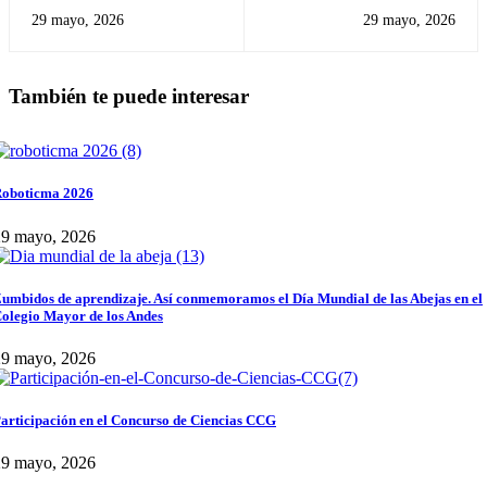
familia: ¡Un exitoso Día de la
29 mayo, 2026
29 mayo, 2026
Ciencia en el Colegio Mayor
de los Andes!
También te puede interesar
oboticma 2026
29 mayo, 2026
umbidos de aprendizaje. Así conmemoramos el Día Mundial de las Abejas en el
olegio Mayor de los Andes
29 mayo, 2026
articipación en el Concurso de Ciencias CCG
29 mayo, 2026