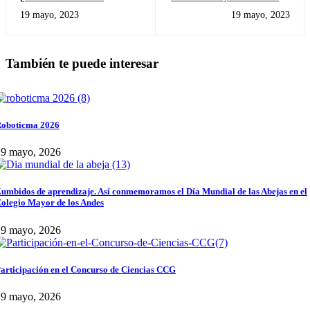
SONIDO?
wonderful Hawaiian Day
19 mayo, 2023
19 mayo, 2023
También te puede interesar
oboticma 2026
29 mayo, 2026
umbidos de aprendizaje. Así conmemoramos el Día Mundial de las Abejas en el
olegio Mayor de los Andes
29 mayo, 2026
articipación en el Concurso de Ciencias CCG
29 mayo, 2026