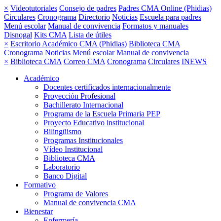
×
Videotutoriales
Consejo de padres
Padres CMA Online (Phidias)
Circulares
Cronograma
Directorio
Noticias
Escuela para padres
Menú escolar
Manual de convivencia
Formatos y manuales
Disnogal
Kits CMA
Lista de útiles
×
Escritorio Académico CMA (Phidias)
Biblioteca CMA
Cronograma
Noticias
Menú escolar
Manual de convivencia
×
Biblioteca CMA
Correo CMA
Cronograma
Circulares
INEWS
Académico
Docentes certificados internacionalmente
Proyección Profesional
Bachillerato Internacional
Programa de la Escuela Primaria PEP
Proyecto Educativo institucional
Bilingüismo
Programas Institucionales
Vídeo Institucional
Biblioteca CMA
Laboratorio
Banco Digital
Formativo
Programa de Valores
Manual de convivencia CMA
Bienestar
Enfermería