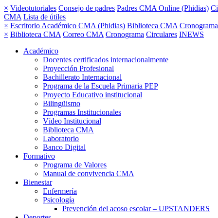
×
Videotutoriales
Consejo de padres
Padres CMA Online (Phidias)
Ci
CMA
Lista de útiles
×
Escritorio Académico CMA (Phidias)
Biblioteca CMA
Cronograma
×
Biblioteca CMA
Correo CMA
Cronograma
Circulares
INEWS
Académico
Docentes certificados internacionalmente
Proyección Profesional
Bachillerato Internacional
Programa de la Escuela Primaria PEP
Proyecto Educativo institucional
Bilingüismo
Programas Institucionales
Vídeo Institucional
Biblioteca CMA
Laboratorio
Banco Digital
Formativo
Programa de Valores
Manual de convivencia CMA
Bienestar
Enfermería
Psicología
Prevención del acoso escolar – UPSTANDERS
Deportes