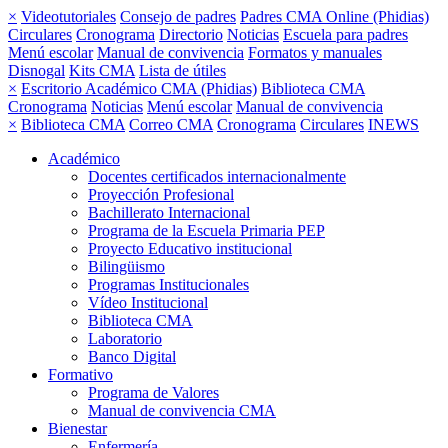
×
Videotutoriales
Consejo de padres
Padres CMA Online (Phidias)
Circulares
Cronograma
Directorio
Noticias
Escuela para padres
Menú escolar
Manual de convivencia
Formatos y manuales
Disnogal
Kits CMA
Lista de útiles
×
Escritorio Académico CMA (Phidias)
Biblioteca CMA
Cronograma
Noticias
Menú escolar
Manual de convivencia
×
Biblioteca CMA
Correo CMA
Cronograma
Circulares
INEWS
Académico
Docentes certificados internacionalmente
Proyección Profesional
Bachillerato Internacional
Programa de la Escuela Primaria PEP
Proyecto Educativo institucional
Bilingüismo
Programas Institucionales
Vídeo Institucional
Biblioteca CMA
Laboratorio
Banco Digital
Formativo
Programa de Valores
Manual de convivencia CMA
Bienestar
Enfermería