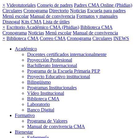
×
Videotutoriales
Consejo de padres
Padres CMA Online (Phidias)
Circulares
Cronograma
Directorio
Noticias
Escuela para padres
Menú escolar
Manual de convivencia
Formatos y manuales
Disnogal
Kits CMA
Lista de útiles
×
Escritorio Académico CMA (Phidias)
Biblioteca CMA
Cronograma
Noticias
Menú escolar
Manual de convivencia
×
Biblioteca CMA
Correo CMA
Cronograma
Circulares
INEWS
Académico
Docentes certificados internacionalmente
Proyección Profesional
Bachillerato Internacional
Programa de la Escuela Primaria PEP
Proyecto Educativo institucional
Bilingüismo
Programas Institucionales
Vídeo Institucional
Biblioteca CMA
Laboratorio
Banco Digital
Formativo
Programa de Valores
Manual de convivencia CMA
Bienestar
Enfermería