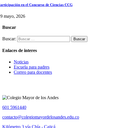
articipación en el Concurso de Ciencias CCG
29 mayo, 2026
Buscar
Buscar:
Enlaces de interes
Noticias
Escuela para padres
Correo para docentes
601 5961440
contacto@colegiomayordelosandes.edu.co
Kilómetro 3 vía Chía - Cajicá