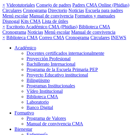
×
Videotutoriales
Consejo de padres
Padres CMA Online (Phidias)
Circulares
Cronograma
Directorio
Noticias
Escuela para padres
Menú escolar
Manual de convivencia
Formatos y manuales
Disnogal
Kits CMA
Lista de útiles
×
Escritorio Académico CMA (Phidias)
Biblioteca CMA
Cronograma
Noticias
Menú escolar
Manual de convivencia
×
Biblioteca CMA
Correo CMA
Cronograma
Circulares
INEWS
Académico
Docentes certificados internacionalmente
Proyección Profesional
Bachillerato Internacional
Programa de la Escuela Primaria PEP
Proyecto Educativo institucional
Bilingüismo
Programas Institucionales
Vídeo Institucional
Biblioteca CMA
Laboratorio
Banco Digital
Formativo
Programa de Valores
Manual de convivencia CMA
Bienestar
Enfermería