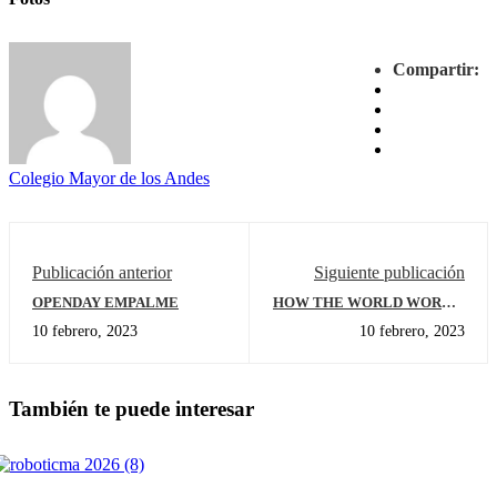
Compartir:
Colegio Mayor de los Andes
Publicación anterior
Siguiente publicación
OPENDAY EMPALME
HOW THE WORLD WORKS:
UNIT CLOSING ACTIVITY
10 febrero, 2023
10 febrero, 2023
Nº3 AT FOURTH GRADE:
MACHINE MAKERS
También te puede interesar