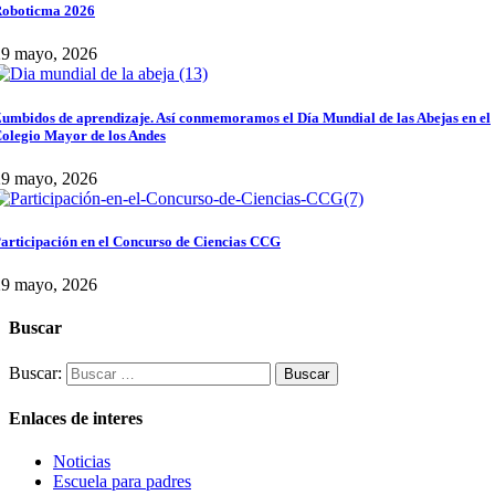
oboticma 2026
29 mayo, 2026
umbidos de aprendizaje. Así conmemoramos el Día Mundial de las Abejas en el
olegio Mayor de los Andes
29 mayo, 2026
articipación en el Concurso de Ciencias CCG
29 mayo, 2026
Buscar
Buscar:
Enlaces de interes
Noticias
Escuela para padres