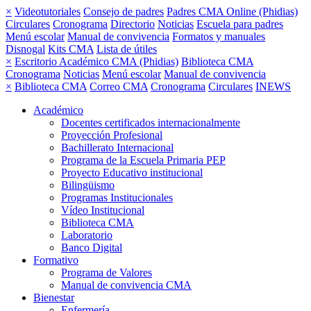
×
Videotutoriales
Consejo de padres
Padres CMA Online (Phidias)
Circulares
Cronograma
Directorio
Noticias
Escuela para padres
Menú escolar
Manual de convivencia
Formatos y manuales
Disnogal
Kits CMA
Lista de útiles
×
Escritorio Académico CMA (Phidias)
Biblioteca CMA
Cronograma
Noticias
Menú escolar
Manual de convivencia
×
Biblioteca CMA
Correo CMA
Cronograma
Circulares
INEWS
Académico
Docentes certificados internacionalmente
Proyección Profesional
Bachillerato Internacional
Programa de la Escuela Primaria PEP
Proyecto Educativo institucional
Bilingüismo
Programas Institucionales
Vídeo Institucional
Biblioteca CMA
Laboratorio
Banco Digital
Formativo
Programa de Valores
Manual de convivencia CMA
Bienestar
Enfermería