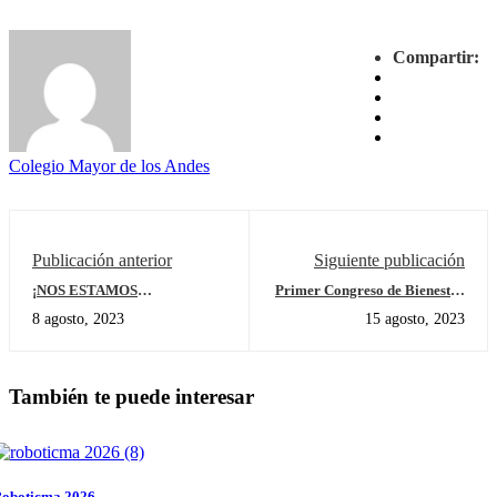
Compartir:
Colegio Mayor de los Andes
Publicación anterior
Siguiente publicación
¡NOS ESTAMOS
Primer Congreso de Bienestar
PREPARANDO PARA
y Salud Mental
8 agosto, 2023
15 agosto, 2023
INICIAR UN NUEVO AÑO
ESCOLAR!
También te puede interesar
oboticma 2026