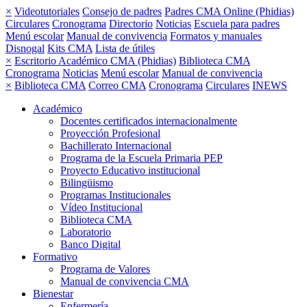
×
Videotutoriales
Consejo de padres
Padres CMA Online (Phidias)
Circulares
Cronograma
Directorio
Noticias
Escuela para padres
Menú escolar
Manual de convivencia
Formatos y manuales
Disnogal
Kits CMA
Lista de útiles
×
Escritorio Académico CMA (Phidias)
Biblioteca CMA
Cronograma
Noticias
Menú escolar
Manual de convivencia
×
Biblioteca CMA
Correo CMA
Cronograma
Circulares
INEWS
Académico
Docentes certificados internacionalmente
Proyección Profesional
Bachillerato Internacional
Programa de la Escuela Primaria PEP
Proyecto Educativo institucional
Bilingüismo
Programas Institucionales
Vídeo Institucional
Biblioteca CMA
Laboratorio
Banco Digital
Formativo
Programa de Valores
Manual de convivencia CMA
Bienestar
Enfermería