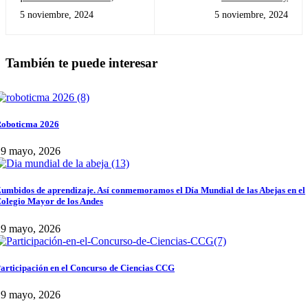
promoción 2023 - 2024!
5 noviembre, 2024
5 noviembre, 2024
También te puede interesar
oboticma 2026
29 mayo, 2026
umbidos de aprendizaje. Así conmemoramos el Día Mundial de las Abejas en el
olegio Mayor de los Andes
29 mayo, 2026
articipación en el Concurso de Ciencias CCG
29 mayo, 2026