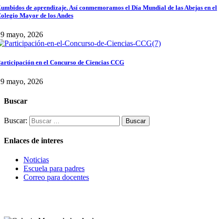
umbidos de aprendizaje. Así conmemoramos el Día Mundial de las Abejas en el
olegio Mayor de los Andes
29 mayo, 2026
articipación en el Concurso de Ciencias CCG
29 mayo, 2026
Buscar
Buscar:
Enlaces de interes
Noticias
Escuela para padres
Correo para docentes