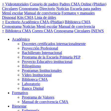
×
Videotutoriales
Consejo de padres
Padres CMA Online (Phidias)
Circulares
Cronograma
Directorio
Noticias
Escuela para padres
Menú escolar
Manual de convivencia
Formatos y manuales
Disnogal
Kits CMA
Lista de útiles
×
Escritorio Académico CMA (Phidias)
Biblioteca CMA
Cronograma
Noticias
Menú escolar
Manual de convivencia
×
Biblioteca CMA
Correo CMA
Cronograma
Circulares
INEWS
Académico
Docentes certificados internacionalmente
Proyección Profesional
Bachillerato Internacional
Programa de la Escuela Primaria PEP
Proyecto Educativo institucional
Bilingüismo
Programas Institucionales
Vídeo Institucional
Biblioteca CMA
Laboratorio
Banco Digital
Formativo
Programa de Valores
Manual de convivencia CMA
Bienestar
Enfermería