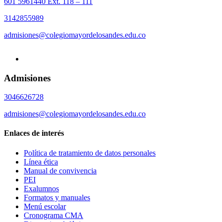
601 5961440 Ext. 118 – 111
3142855989
admisiones@colegiomayordelosandes.edu.co
Admisiones
3046626728
admisiones@colegiomayordelosandes.edu.co
Enlaces de interés
Política de tratamiento de datos personales
Línea ética
Manual de convivencia
PEI
Exalumnos
Formatos y manuales
Menú escolar
Cronograma CMA