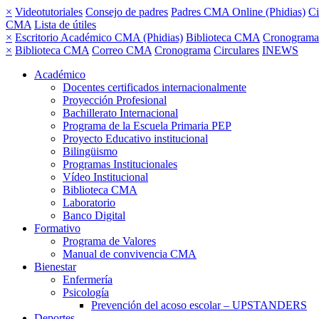
×
Videotutoriales
Consejo de padres
Padres CMA Online (Phidias)
Ci
CMA
Lista de útiles
×
Escritorio Académico CMA (Phidias)
Biblioteca CMA
Cronograma
×
Biblioteca CMA
Correo CMA
Cronograma
Circulares
INEWS
Académico
Docentes certificados internacionalmente
Proyección Profesional
Bachillerato Internacional
Programa de la Escuela Primaria PEP
Proyecto Educativo institucional
Bilingüismo
Programas Institucionales
Vídeo Institucional
Biblioteca CMA
Laboratorio
Banco Digital
Formativo
Programa de Valores
Manual de convivencia CMA
Bienestar
Enfermería
Psicología
Prevención del acoso escolar – UPSTANDERS
Deportes