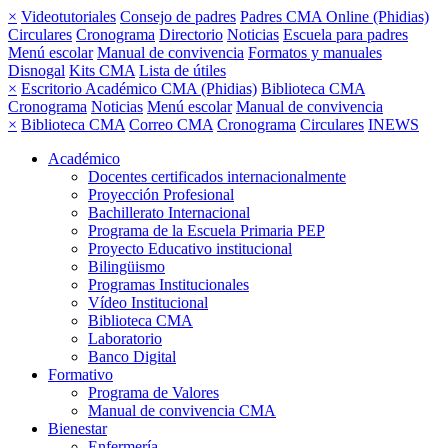
×
Videotutoriales
Consejo de padres
Padres CMA Online (Phidias)
Circulares
Cronograma
Directorio
Noticias
Escuela para padres
Menú escolar
Manual de convivencia
Formatos y manuales
Disnogal
Kits CMA
Lista de útiles
×
Escritorio Académico CMA (Phidias)
Biblioteca CMA
Cronograma
Noticias
Menú escolar
Manual de convivencia
×
Biblioteca CMA
Correo CMA
Cronograma
Circulares
INEWS
Académico
Docentes certificados internacionalmente
Proyección Profesional
Bachillerato Internacional
Programa de la Escuela Primaria PEP
Proyecto Educativo institucional
Bilingüismo
Programas Institucionales
Vídeo Institucional
Biblioteca CMA
Laboratorio
Banco Digital
Formativo
Programa de Valores
Manual de convivencia CMA
Bienestar
Enfermería