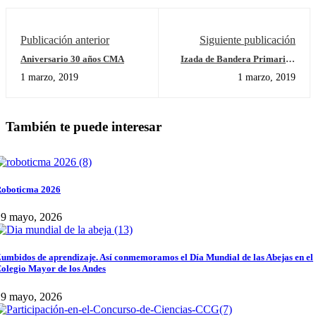
Publicación anterior
Siguiente publicación
Aniversario 30 años CMA
Izada de Bandera Primaria -
Celebración de San Valentín
1 marzo, 2019
1 marzo, 2019
También te puede interesar
oboticma 2026
29 mayo, 2026
umbidos de aprendizaje. Así conmemoramos el Día Mundial de las Abejas en el
olegio Mayor de los Andes
29 mayo, 2026