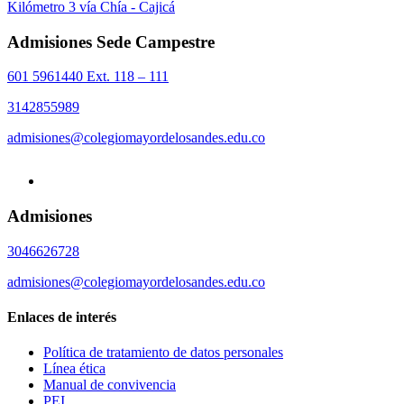
Kilómetro 3 vía Chía - Cajicá
Admisiones Sede Campestre
601 5961440 Ext. 118 – 111
3142855989
admisiones@colegiomayordelosandes.edu.co
Admisiones
3046626728
admisiones@colegiomayordelosandes.edu.co
Enlaces de interés
Política de tratamiento de datos personales
Línea ética
Manual de convivencia
PEI