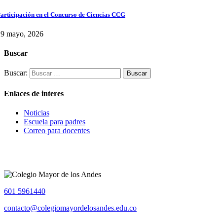
articipación en el Concurso de Ciencias CCG
29 mayo, 2026
Buscar
Buscar:
Enlaces de interes
Noticias
Escuela para padres
Correo para docentes
601 5961440
contacto@colegiomayordelosandes.edu.co