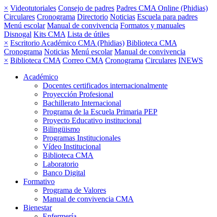
×
Videotutoriales
Consejo de padres
Padres CMA Online (Phidias)
Circulares
Cronograma
Directorio
Noticias
Escuela para padres
Menú escolar
Manual de convivencia
Formatos y manuales
Disnogal
Kits CMA
Lista de útiles
×
Escritorio Académico CMA (Phidias)
Biblioteca CMA
Cronograma
Noticias
Menú escolar
Manual de convivencia
×
Biblioteca CMA
Correo CMA
Cronograma
Circulares
INEWS
Académico
Docentes certificados internacionalmente
Proyección Profesional
Bachillerato Internacional
Programa de la Escuela Primaria PEP
Proyecto Educativo institucional
Bilingüismo
Programas Institucionales
Vídeo Institucional
Biblioteca CMA
Laboratorio
Banco Digital
Formativo
Programa de Valores
Manual de convivencia CMA
Bienestar
Enfermería