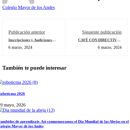
Colegio Mayor de los Andes
Publicación anterior
Siguiente publicación
Inscripciones y Audiciones
CAFÉ CON DIRECTIVOS
Coro Preescolar
PADRES DE PÁRVULOS Y
6 marzo, 2024
6 marzo, 2024
PRE JARDÍN
CONSTRUYENDO LÍMITES
NAVEGANDO JUNTOS EN
LA CRIANZA
También te puede interesar
oboticma 2026
29 mayo, 2026
umbidos de aprendizaje. Así conmemoramos el Día Mundial de las Abejas en el
olegio Mayor de los Andes