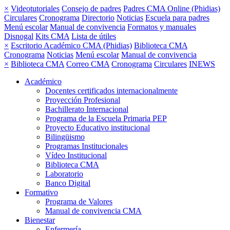
×
Videotutoriales
Consejo de padres
Padres CMA Online (Phidias)
Circulares
Cronograma
Directorio
Noticias
Escuela para padres
Menú escolar
Manual de convivencia
Formatos y manuales
Disnogal
Kits CMA
Lista de útiles
×
Escritorio Académico CMA (Phidias)
Biblioteca CMA
Cronograma
Noticias
Menú escolar
Manual de convivencia
×
Biblioteca CMA
Correo CMA
Cronograma
Circulares
INEWS
Académico
Docentes certificados internacionalmente
Proyección Profesional
Bachillerato Internacional
Programa de la Escuela Primaria PEP
Proyecto Educativo institucional
Bilingüismo
Programas Institucionales
Vídeo Institucional
Biblioteca CMA
Laboratorio
Banco Digital
Formativo
Programa de Valores
Manual de convivencia CMA
Bienestar
Enfermería