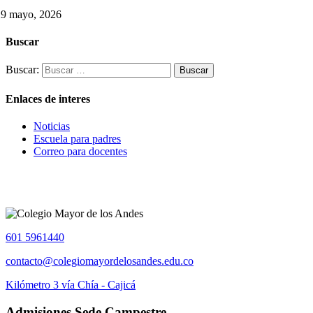
29 mayo, 2026
Buscar
Buscar:
Enlaces de interes
Noticias
Escuela para padres
Correo para docentes
601 5961440
contacto@colegiomayordelosandes.edu.co
Kilómetro 3 vía Chía - Cajicá
Admisiones Sede Campestre