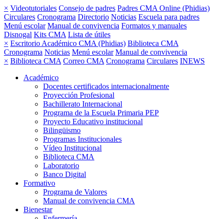
×
Videotutoriales
Consejo de padres
Padres CMA Online (Phidias)
Circulares
Cronograma
Directorio
Noticias
Escuela para padres
Menú escolar
Manual de convivencia
Formatos y manuales
Disnogal
Kits CMA
Lista de útiles
×
Escritorio Académico CMA (Phidias)
Biblioteca CMA
Cronograma
Noticias
Menú escolar
Manual de convivencia
×
Biblioteca CMA
Correo CMA
Cronograma
Circulares
INEWS
Académico
Docentes certificados internacionalmente
Proyección Profesional
Bachillerato Internacional
Programa de la Escuela Primaria PEP
Proyecto Educativo institucional
Bilingüismo
Programas Institucionales
Vídeo Institucional
Biblioteca CMA
Laboratorio
Banco Digital
Formativo
Programa de Valores
Manual de convivencia CMA
Bienestar
Enfermería