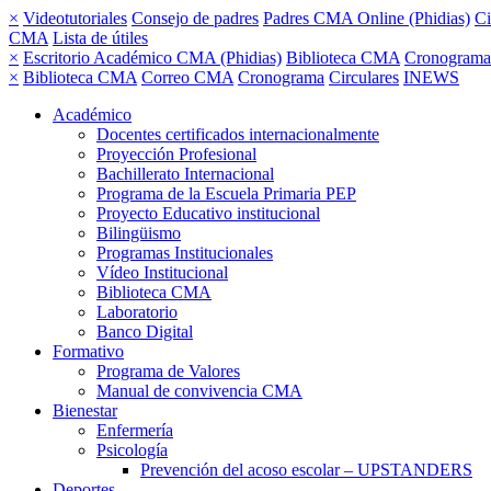
×
Videotutoriales
Consejo de padres
Padres CMA Online (Phidias)
Ci
CMA
Lista de útiles
×
Escritorio Académico CMA (Phidias)
Biblioteca CMA
Cronograma
×
Biblioteca CMA
Correo CMA
Cronograma
Circulares
INEWS
Académico
Docentes certificados internacionalmente
Proyección Profesional
Bachillerato Internacional
Programa de la Escuela Primaria PEP
Proyecto Educativo institucional
Bilingüismo
Programas Institucionales
Vídeo Institucional
Biblioteca CMA
Laboratorio
Banco Digital
Formativo
Programa de Valores
Manual de convivencia CMA
Bienestar
Enfermería
Psicología
Prevención del acoso escolar – UPSTANDERS
Deportes