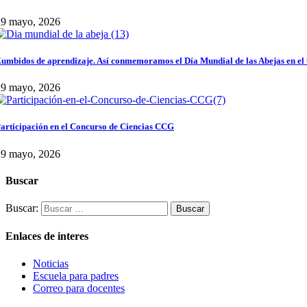
29 mayo, 2026
umbidos de aprendizaje. Así conmemoramos el Día Mundial de las Abejas en el
29 mayo, 2026
articipación en el Concurso de Ciencias CCG
29 mayo, 2026
Buscar
Buscar:
Enlaces de interes
Noticias
Escuela para padres
Correo para docentes