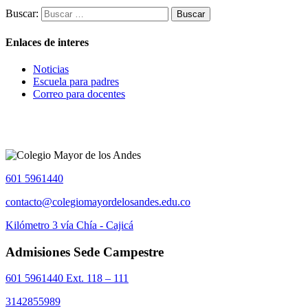
Buscar:
Enlaces de interes
Noticias
Escuela para padres
Correo para docentes
601 5961440
contacto@colegiomayordelosandes.edu.co
Kilómetro 3 vía Chía - Cajicá
Admisiones Sede Campestre
601 5961440 Ext. 118 – 111
3142855989