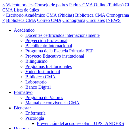
×
Videotutoriales
Consejo de padres
Padres CMA Online (Phidias)
Ci
CMA
Lista de útiles
×
Escritorio Académico CMA (Phidias)
Biblioteca CMA
Cronograma
×
Biblioteca CMA
Correo CMA
Cronograma
Circulares
INEWS
Académico
Docentes certificados internacionalmente
Proyección Profesional
Bachillerato Internacional
Programa de la Escuela Primaria PEP
Proyecto Educativo institucional
Bilingüismo
Programas Institucionales
Vídeo Institucional
Biblioteca CMA
Laboratorio
Banco Digital
Formativo
Programa de Valores
Manual de convivencia CMA
Bienestar
Enfermería
Psicología
Prevención del acoso escolar – UPSTANDERS
Deportes