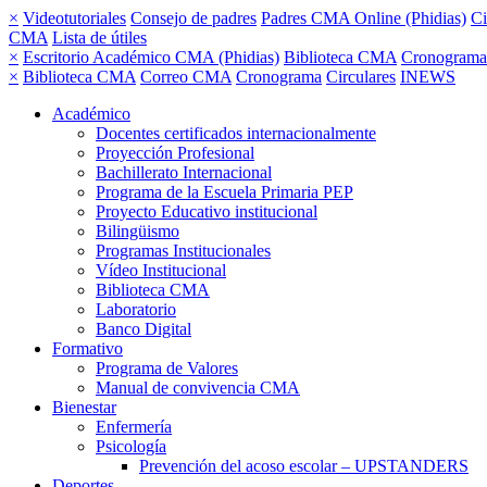
×
Videotutoriales
Consejo de padres
Padres CMA Online (Phidias)
Ci
CMA
Lista de útiles
×
Escritorio Académico CMA (Phidias)
Biblioteca CMA
Cronograma
×
Biblioteca CMA
Correo CMA
Cronograma
Circulares
INEWS
Académico
Docentes certificados internacionalmente
Proyección Profesional
Bachillerato Internacional
Programa de la Escuela Primaria PEP
Proyecto Educativo institucional
Bilingüismo
Programas Institucionales
Vídeo Institucional
Biblioteca CMA
Laboratorio
Banco Digital
Formativo
Programa de Valores
Manual de convivencia CMA
Bienestar
Enfermería
Psicología
Prevención del acoso escolar – UPSTANDERS
Deportes