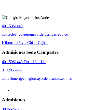
601 5961440
contacto@colegiomayordelosandes.edu.co
Kilómetro 3 vía Chía - Cajicá
Admisiones Sede Campestre
601 5961440 Ext. 118 – 111
3142855989
admisiones@colegiomayordelosandes.edu.co
Admisiones
3046626728