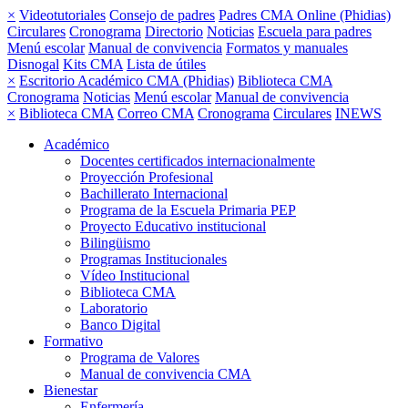
×
Videotutoriales
Consejo de padres
Padres CMA Online (Phidias)
Circulares
Cronograma
Directorio
Noticias
Escuela para padres
Menú escolar
Manual de convivencia
Formatos y manuales
Disnogal
Kits CMA
Lista de útiles
×
Escritorio Académico CMA (Phidias)
Biblioteca CMA
Cronograma
Noticias
Menú escolar
Manual de convivencia
×
Biblioteca CMA
Correo CMA
Cronograma
Circulares
INEWS
Académico
Docentes certificados internacionalmente
Proyección Profesional
Bachillerato Internacional
Programa de la Escuela Primaria PEP
Proyecto Educativo institucional
Bilingüismo
Programas Institucionales
Vídeo Institucional
Biblioteca CMA
Laboratorio
Banco Digital
Formativo
Programa de Valores
Manual de convivencia CMA
Bienestar
Enfermería