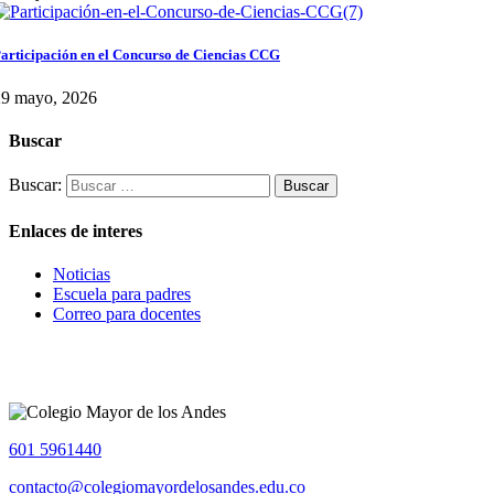
articipación en el Concurso de Ciencias CCG
29 mayo, 2026
Buscar
Buscar:
Enlaces de interes
Noticias
Escuela para padres
Correo para docentes
601 5961440
contacto@colegiomayordelosandes.edu.co