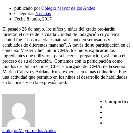
publicado por
Colegio Mayor de los Andes
Categorías
Noticias
Fecha
8 junio, 2017
El pasado 26 de mayo, los niños y niñas del grado pre-jardín
hicieron el cierre de la cuarta Unidad de Indagación cuyo tema
central fue “Los materiales naturales pueden ser usados y
cambiados de diferentes maneras”. A través de su participación en el
concurso Master Chef Junior CMA, los niños explicaron los
ingredientes que utilizaron para hacer su preparación, así como el
proceso de su elaboración. Contamos con la participación como
jurados de Julián Cortés, Chef encargado del CMA, de la señora
Marina Cabeza y Adriana Ruíz, expertas en temas culinarios. Fue
una actividad que permitió en los niños el desarrollo de habilidades
en la cocina y en la expresión oral.
sincan
Compartir:
escort
sincan
escort
bayan
escort
sincan
Colegio Mayor de los Andes