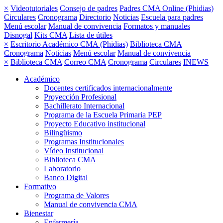
×
Videotutoriales
Consejo de padres
Padres CMA Online (Phidias)
Circulares
Cronograma
Directorio
Noticias
Escuela para padres
Menú escolar
Manual de convivencia
Formatos y manuales
Disnogal
Kits CMA
Lista de útiles
×
Escritorio Académico CMA (Phidias)
Biblioteca CMA
Cronograma
Noticias
Menú escolar
Manual de convivencia
×
Biblioteca CMA
Correo CMA
Cronograma
Circulares
INEWS
Académico
Docentes certificados internacionalmente
Proyección Profesional
Bachillerato Internacional
Programa de la Escuela Primaria PEP
Proyecto Educativo institucional
Bilingüismo
Programas Institucionales
Vídeo Institucional
Biblioteca CMA
Laboratorio
Banco Digital
Formativo
Programa de Valores
Manual de convivencia CMA
Bienestar
Enfermería