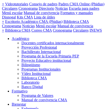
×
Videotutoriales
Consejo de padres
Padres CMA Online (Phidias)
Circulares
Cronograma
Directorio
Noticias
Escuela para padres
Menú escolar
Manual de convivencia
Formatos y manuales
Disnogal
Kits CMA
Lista de útiles
×
Escritorio Académico CMA (Phidias)
Biblioteca CMA
Cronograma
Noticias
Menú escolar
Manual de convivencia
×
Biblioteca CMA
Correo CMA
Cronograma
Circulares
INEWS
Académico
Docentes certificados internacionalmente
Proyección Profesional
Bachillerato Internacional
Programa de la Escuela Primaria PEP
Proyecto Educativo institucional
Bilingüismo
Programas Institucionales
Vídeo Institucional
Biblioteca CMA
Laboratorio
Banco Digital
Formativo
Programa de Valores
Manual de convivencia CMA
Bienestar
Enfermería