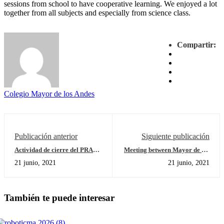
sessions from school to have cooperative learning. We enjoyed a lot
together from all subjects and especially from science class.
Compartir:
Colegio Mayor de los Andes
Publicación anterior
Siguiente publicación
Actividad de cierre del PRAE
Meeting between Mayor de los
Challenge 2020-2021
Andes’ students and South
21 junio, 2021
21 junio, 2021
Thames College’s students in
London.
También te puede interesar