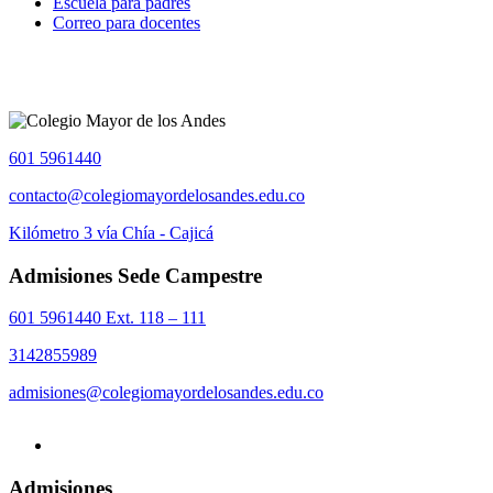
Escuela para padres
Correo para docentes
601 5961440
contacto@colegiomayordelosandes.edu.co
Kilómetro 3 vía Chía - Cajicá
Admisiones Sede Campestre
601 5961440 Ext. 118 – 111
3142855989
admisiones@colegiomayordelosandes.edu.co
Admisiones