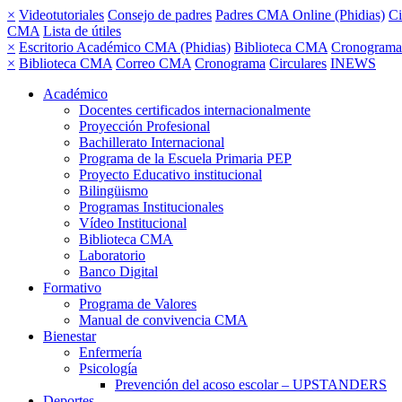
×
Videotutoriales
Consejo de padres
Padres CMA Online (Phidias)
Ci
CMA
Lista de útiles
×
Escritorio Académico CMA (Phidias)
Biblioteca CMA
Cronograma
×
Biblioteca CMA
Correo CMA
Cronograma
Circulares
INEWS
Académico
Docentes certificados internacionalmente
Proyección Profesional
Bachillerato Internacional
Programa de la Escuela Primaria PEP
Proyecto Educativo institucional
Bilingüismo
Programas Institucionales
Vídeo Institucional
Biblioteca CMA
Laboratorio
Banco Digital
Formativo
Programa de Valores
Manual de convivencia CMA
Bienestar
Enfermería
Psicología
Prevención del acoso escolar – UPSTANDERS
Deportes