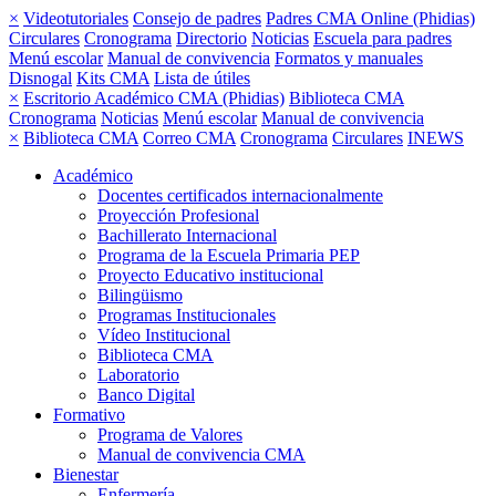
×
Videotutoriales
Consejo de padres
Padres CMA Online (Phidias)
Circulares
Cronograma
Directorio
Noticias
Escuela para padres
Menú escolar
Manual de convivencia
Formatos y manuales
Disnogal
Kits CMA
Lista de útiles
×
Escritorio Académico CMA (Phidias)
Biblioteca CMA
Cronograma
Noticias
Menú escolar
Manual de convivencia
×
Biblioteca CMA
Correo CMA
Cronograma
Circulares
INEWS
Académico
Docentes certificados internacionalmente
Proyección Profesional
Bachillerato Internacional
Programa de la Escuela Primaria PEP
Proyecto Educativo institucional
Bilingüismo
Programas Institucionales
Vídeo Institucional
Biblioteca CMA
Laboratorio
Banco Digital
Formativo
Programa de Valores
Manual de convivencia CMA
Bienestar
Enfermería